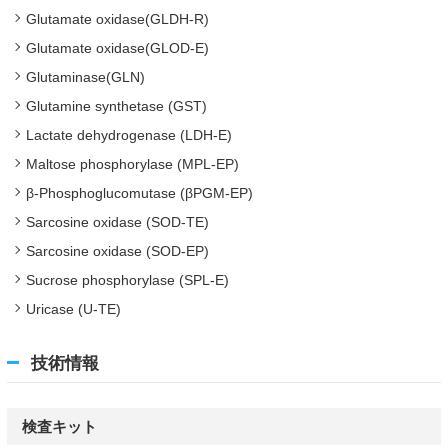
Glutamate oxidase(GLDH-R)
Glutamate oxidase(GLOD-E)
Glutaminase(GLN)
Glutamine synthetase (GST)
Lactate dehydrogenase (LDH-E)
Maltose phosphorylase (MPL-EP)
β-Phosphoglucomutase (βPGM-EP)
Sarcosine oxidase (SOD-TE)
Sarcosine oxidase (SOD-EP)
Sucrose phosphorylase (SPL-E)
Uricase (U-TE)
技術情報
検査キット