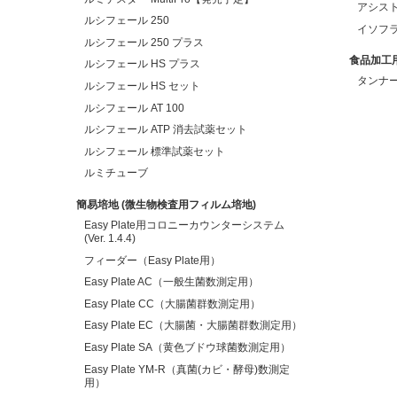
アシス
ルシフェール 250
イソフラ
ルシフェール 250 プラス
食品加工
ルシフェール HS プラス
タンナ
ルシフェール HS セット
ルシフェール AT 100
ルシフェール ATP 消去試薬セット
ルシフェール 標準試薬セット
ルミチューブ
簡易培地 (微生物検査用フィルム培地)
Easy Plate用コロニーカウンターシステム
(Ver. 1.4.4)
フィーダー（Easy Plate用）
Easy Plate AC（一般生菌数測定用）
Easy Plate CC（大腸菌群数測定用）
Easy Plate EC（大腸菌・大腸菌群数測定用）
Easy Plate SA（黄色ブドウ球菌数測定用）
Easy Plate YM-R（真菌(カビ・酵母)数測定
用）