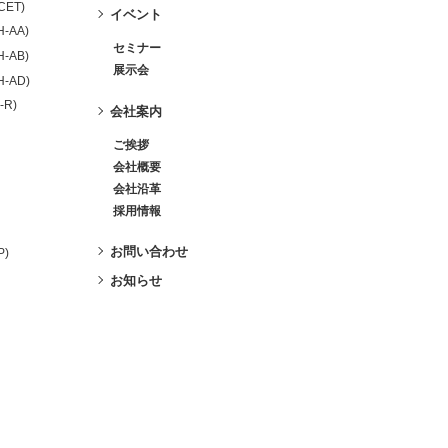
-CET)
イベント
H-AA)
セミナー
H-AB)
展示会
H-AD)
-R)
会社案内
ご挨拶
会社概要
会社沿革
採用情報
お問い合わせ
P)
お知らせ