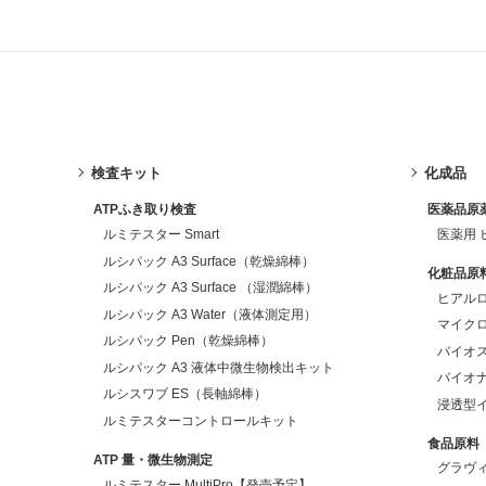
検査キット
化成品
ATPふき取り検査
医薬品原
ルミテスター Smart
医薬用
ルシパック A3 Surface（乾燥綿棒）
化粧品原
ルシパック A3 Surface （湿潤綿棒）
ヒアルロ
ルシパック A3 Water（液体測定用）
マイクロ
ルシパック Pen（乾燥綿棒）
バイオス
ルシパック A3 液体中微生物検出キット
バイオナ
ルシスワブ ES（長軸綿棒）
浸透型
ルミテスターコントロールキット
食品原料
ATP 量・微生物測定
グラヴ
ルミテスター MultiPro【発売予定】