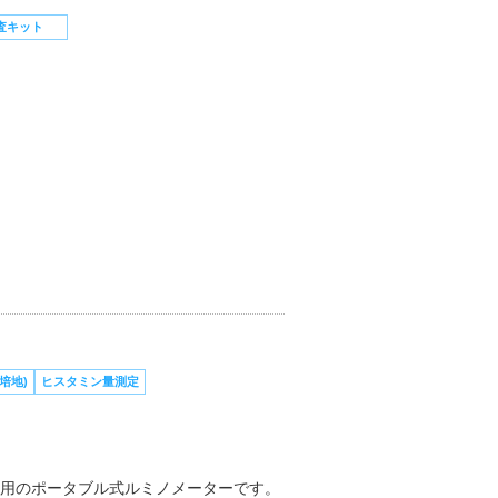
査キット
培地)
ヒスタミン量測定
ク専用のポータブル式ルミノメーターです。