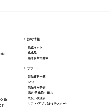
技術情報
検査キット
化成品
nder
臨床診断用酵素
サポート
製品資料一覧
FAQ
製品活用事例
認定/受賞/取り組み
取扱い代理店
OD-E)
ソフト･アプリ(ルミテスター)
-CE)