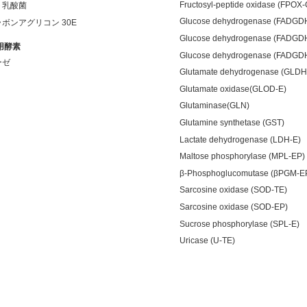
Fructosyl-peptide oxidase (FPOX
ト乳酸菌
Glucose dehydrogenase (FADGD
ボンアグリコン 30E
Glucose dehydrogenase (FADGD
用酵素
Glucose dehydrogenase (FADGD
ーゼ
Glutamate dehydrogenase (GLDH
Glutamate oxidase(GLOD-E)
Glutaminase(GLN)
Glutamine synthetase (GST)
Lactate dehydrogenase (LDH-E)
Maltose phosphorylase (MPL-EP)
β-Phosphoglucomutase (βPGM-E
Sarcosine oxidase (SOD-TE)
Sarcosine oxidase (SOD-EP)
Sucrose phosphorylase (SPL-E)
Uricase (U-TE)