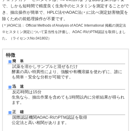
で、しかも短時間で精度良く生魚中のヒスタミンを測定することがで
き、抽出操作が簡単で、HPLC法やAOAC法
に比べ測定妨害物質を
(＊)
除くための前処理操作が不要です。
(＊)AOAC法： Official Methods of Analysis of AOAC International 掲載の測定法
※ヒスタミン測定について妥当性を評価し、AOAC-RIのPTM認証を取得しまし
た。（ライセンスNo.041802）
特徴
簡 単
試薬を溶かしサンプルと混ぜるだけ
酵素の高い特異性により、強酸や有機溶媒を使わずに、誰に
も簡単・安全な分析が可能です。
迅 速
反応時間は15分
生魚なら、抽出作業を含めても1時間以内に分析結果が得られ
ます。
正 確
国際認証機関AOAC-RIのPTM認証を取得
公定法と高い相関があります。