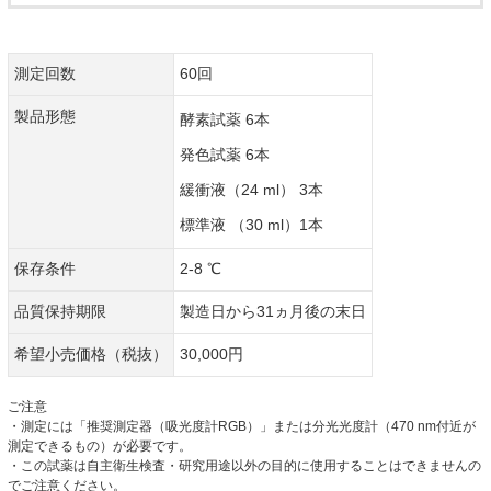
測定回数
60回
製品形態
酵素試薬 6本
発色試薬 6本
緩衝液（24 ml） 3本
標準液 （30 ml）1本
保存条件
2-8 ℃
品質保持期限
製造日から31ヵ月後の末日
希望小売価格（税抜）
30,000円
ご注意
・測定には「推奨測定器（吸光度計RGB）」または分光光度計（470 nm付近が
測定できるもの）が必要です。
・この試薬は自主衛生検査・研究用途以外の目的に使用することはできませんの
でご注意ください。