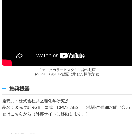
チェックカラーヒスタミン操作動画
(AOAC-RIのPTM認証に準じた操作方法)
推奨機器
発売元：株式会社共立理化学研究所
品名：吸光度計RGB 型式：DPM2-ABS ⇒
製品の詳細お問い合わ
せはこちらから（外部サイトに移動します。）