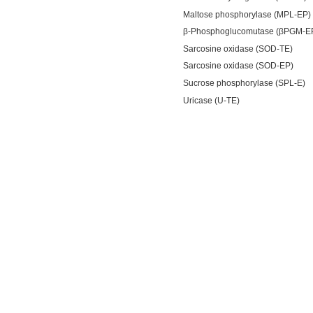
Maltose phosphorylase (MPL-EP)
β-Phosphoglucomutase (βPGM-E
Sarcosine oxidase (SOD-TE)
Sarcosine oxidase (SOD-EP)
Sucrose phosphorylase (SPL-E)
Uricase (U-TE)