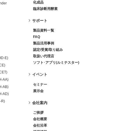
化成品
nder
臨床診断用酵素
サポート
製品資料一覧
FAQ
製品活用事例
認定/受賞/取り組み
取扱い代理店
OD-E)
ソフト･アプリ(ルミテスター)
-CE)
-CET)
イベント
H-AA)
セミナー
H-AB)
展示会
H-AD)
-R)
会社案内
ご挨拶
会社概要
会社沿革