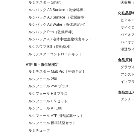
ルミテスター Smart
医薬用
ルシパック A3 Surface（乾燥綿棒）
化粧品原
ルシパック A3 Surface （湿潤綿棒）
ヒアルロ
ルシパック A3 Water（液体測定用）
マイクロ
ルシパック Pen（乾燥綿棒）
バイオス
ルシパック A3 液体中微生物検出キット
バイオナ
ルシスワブ ES（長軸綿棒）
浸透型
ルミテスターコントロールキット
食品原料
ATP 量・微生物測定
グラヴ
ルミテスター MultiPro【発売予定】
アシス
ルシフェール 250
イソフラ
ルシフェール 250 プラス
食品加工
ルシフェール HS プラス
タンナ
ルシフェール HS セット
ルシフェール AT 100
ルシフェール ATP 消去試薬セット
ルシフェール 標準試薬セット
ルミチューブ