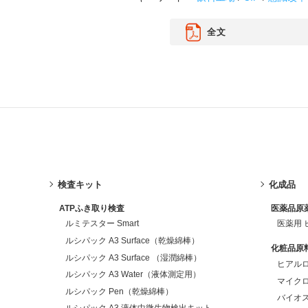
全文
検査キット
化成品
ATPふき取り検査
医薬品原
ルミテスター Smart
医薬用
ルシパック A3 Surface（乾燥綿棒）
化粧品原
ルシパック A3 Surface （湿潤綿棒）
ヒアルロ
ルシパック A3 Water（液体測定用）
マイクロ
ルシパック Pen（乾燥綿棒）
バイオス