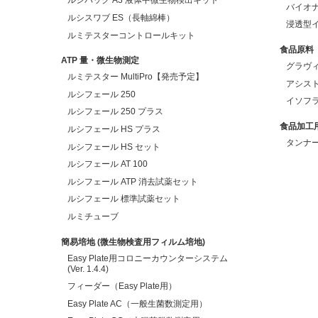
ルシパック A3 液体中微生物検出キット
バイオナ
ルシスワブ ES（長軸綿棒）
浸透型
ルミテスターコントロールキット
食品原料
ATP 量・微生物測定
グラヴ
ルミテスター MultiPro【発売予定】
アシス
ルシフェール 250
イソフラ
ルシフェール 250 プラス
食品加工
ルシフェール HS プラス
タンナ
ルシフェール HS セット
ルシフェール AT 100
ルシフェール ATP 消去試薬セット
ルシフェール 標準試薬セット
ルミチューブ
簡易培地 (微生物検査用フィルム培地)
Easy Plate用コロニーカウンターシステム
(Ver. 1.4.4)
フィーダー（Easy Plate用）
Easy Plate AC（一般生菌数測定用）