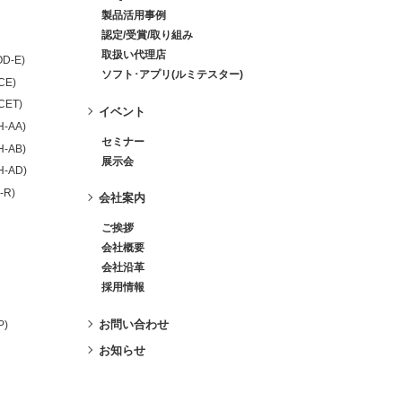
製品活用事例
認定/受賞/取り組み
取扱い代理店
OD-E)
ソフト･アプリ(ルミテスター)
-CE)
-CET)
イベント
H-AA)
セミナー
H-AB)
展示会
H-AD)
-R)
会社案内
ご挨拶
会社概要
会社沿革
採用情報
お問い合わせ
P)
お知らせ