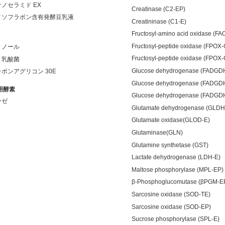
ノセラミド EX
Creatinase (C2-EP)
イソフラボン含有発酵豆乳液
Creatininase (C1-E)
Fructosyl-amino acid oxidase (FA
Fructosyl-peptide oxidase (FPOX
ィノール
Fructosyl-peptide oxidase (FPOX
ト乳酸菌
Glucose dehydrogenase (FADGD
ボンアグリコン 30E
Glucose dehydrogenase (FADGD
用酵素
Glucose dehydrogenase (FADGD
ーゼ
Glutamate dehydrogenase (GLDH
Glutamate oxidase(GLOD-E)
Glutaminase(GLN)
Glutamine synthetase (GST)
Lactate dehydrogenase (LDH-E)
Maltose phosphorylase (MPL-EP)
β-Phosphoglucomutase (βPGM-E
Sarcosine oxidase (SOD-TE)
Sarcosine oxidase (SOD-EP)
Sucrose phosphorylase (SPL-E)