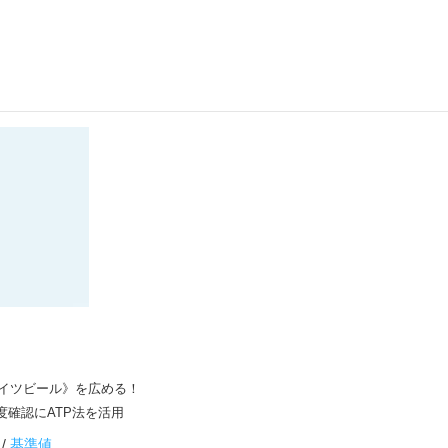
イツビール》を広める！
度確認にATP法を活用
基準値